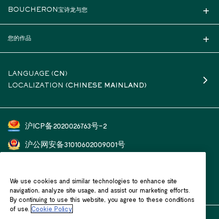
BOUCHERON宝诗龙与您
您的作品
LANGUAGE (
CN
)
LOCALIZATION
(CHINESE MAINLAND)
沪ICP备2020026763号-2
沪公网安备31010602009001号
开云（上海）钟表珠宝有限公司
We use cookies and similar technologies to enhance site
客户服务热线：400 601 1588
navigation, analyze site usage, and assist our marketing efforts.
By continuing to use this website, you agree to these conditions
of use.
Cookie Policy