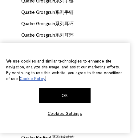
Quatre Grosgrain系列手链
Quatre Grosgrain系列手链
Quatre Grosgrain系列耳环
Quatre Grosgrain系列耳环
Quatre Radiant 系列耳夹
Quatre Radiant系列Clou de Paris结婚戒指
We use cookies and similar technologies to enhance site
navigation, analyze site usage, and assist our marketing efforts.
Quatre Radiant系列Clou de Paris结婚戒指
By continuing to use this website, you agree to these conditions
of use.
Cookie Policy
Quatre Radiant系列Clou de Paris结婚戒指
Quatre Radiant系列吊坠项链，超小型款
OK
Quatre Radiant系列婚戒
Cookies Settings
Quatre Radiant系列婚戒
Quatre Radiant系列婚戒
Quatre Radiant系列婚戒指