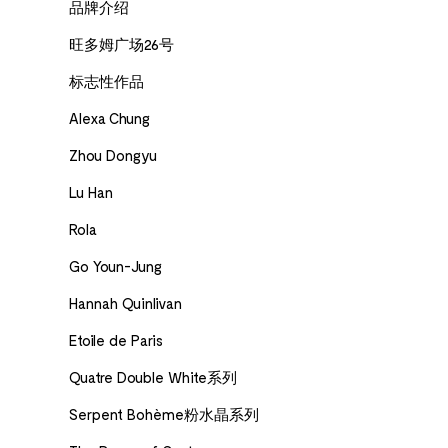
品牌介绍
旺多姆广场26号
标志性作品
Alexa Chung
Zhou Dongyu
Lu Han
Rola
Go Youn-Jung
Hannah Quinlivan
Etoile de Paris
Quatre Double White系列
Serpent Bohème粉水晶系列