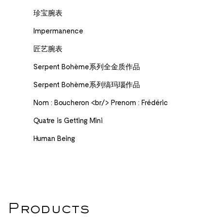
珍宝腕表
Impermanence
匠艺腕表
Serpent Bohème系列全金质作品
Serpent Bohème系列缟玛瑙作品
Nom : Boucheron <br/> Prenom : Frédéric
Quatre is Getting Mini
Human Being
Products