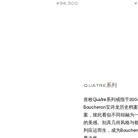
¥94,500
¥
quatre系列
首枚Quatre系列戒指于2
Boucheron宝诗龙历史
案，彼此看似不同却融为
的美感。别具几何风格与都市
列应运而生，成为Bouche
典之作。