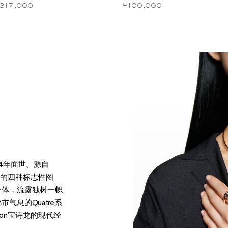
317,000
¥100,000
004年面世。源自
档案的四种标志性图
一体，流露独树一帜
气息的Quatre系
ron宝诗龙的现代经